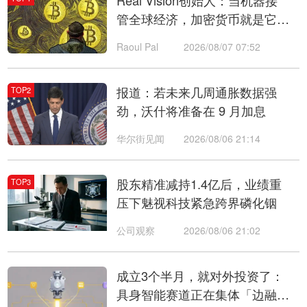
Real Vision创始人：当机器接
管全球经济，加密货币就是它们
唯一的支付通道
Raoul Pal
2026/08/07 07:52
报道：若未来几周通胀数据强
TOP2
劲，沃什将准备在 9 月加息
华尔街见闻
2026/08/06 21:14
股东精准减持1.4亿后，业绩重
TOP3
压下魅视科技紧急跨界磷化铟
公司观察
2026/08/06 21:02
成立3个半月，就对外投资了：
具身智能赛道正在集体「边融边