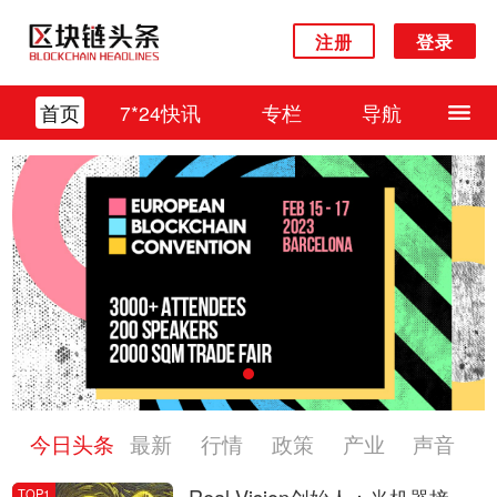
注册
登录
首页
7*24快讯
专栏
导航
今日头条
最新
行情
政策
产业
声音
TOP1