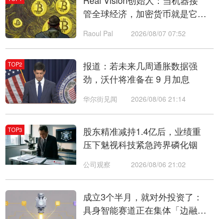
Real Vision创始人：当机器接
管全球经济，加密货币就是它们
唯一的支付通道
Raoul Pal
2026/08/07 07:52
报道：若未来几周通胀数据强
TOP2
劲，沃什将准备在 9 月加息
华尔街见闻
2026/08/06 21:14
股东精准减持1.4亿后，业绩重
TOP3
压下魅视科技紧急跨界磷化铟
公司观察
2026/08/06 21:02
成立3个半月，就对外投资了：
具身智能赛道正在集体「边融边