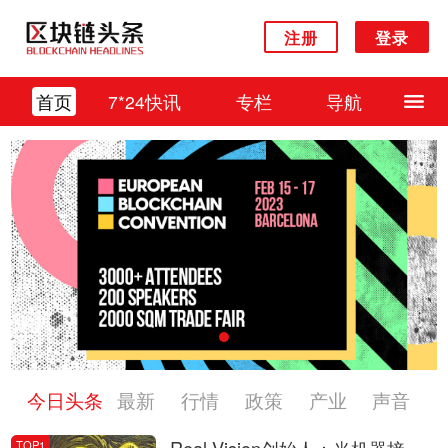
注册
登录
首页
7*24快讯
专栏
导航
今日头条
最新
行情
政策
产业
声音
TOP1